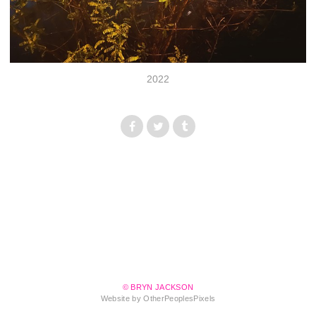
2022
© BRYN JACKSON
Website by OtherPeoplesPixels